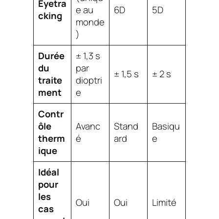
Eyetra
e au
6D
5D
cking
monde
)
Durée
± 1,3 s
du
par
± 1,5 s
± 2 s
traite
dioptri
ment
e
Contr
ôle
Avanc
Stand
Basiqu
therm
é
ard
e
ique
Idéal
pour
les
Oui
Oui
Limité
cas