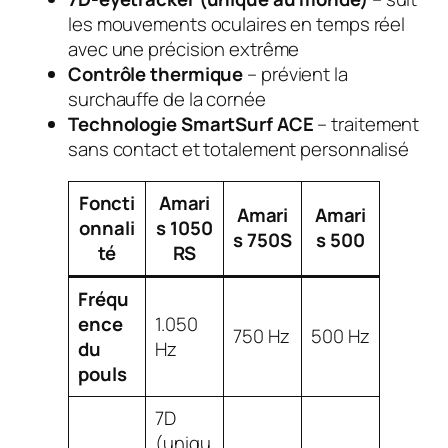
les mouvements oculaires en temps réel
avec une précision extrême
Contrôle thermique
– prévient la
surchauffe de la cornée
Technologie SmartSurf ACE
– traitement
sans contact et totalement personnalisé
Foncti
Amari
Amari
Amari
onnali
s 1050
s 750S
s 500
té
RS
Fréqu
ence
1.050
750 Hz
500 Hz
du
Hz
pouls
7D
(uniqu