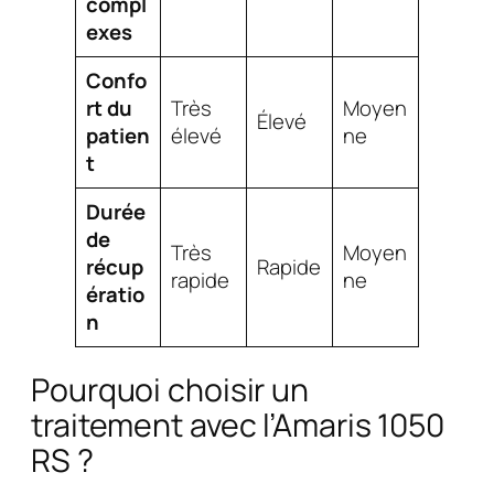
compl
exes
Confo
rt du
Très
Moyen
Élevé
patien
élevé
ne
t
Durée
de
Très
Moyen
récup
Rapide
rapide
ne
ératio
n
Pourquoi choisir un
traitement avec l’Amaris 1050
RS ?