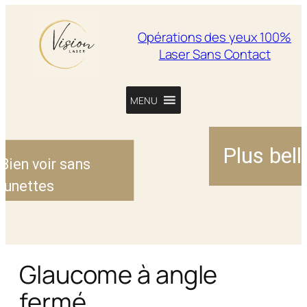
Opérations des yeux 100%
Laser Sans Contact
MENU
Plus belle la Vue
sans
Glaucome à angle
fermé