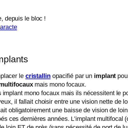
, depuis le bloc !
aracte
implants
placer le
cristallin
opacifié par un
implant
pour
multifocaux
mais mono focaux.
implant mono focaux mais ils nécessitent le por
ux, il fallait choisir entre une vision nette de l
nait obligatoirement une baisse de vision de loin
s ces dernières années. L’implant multifocal (o
de loin ET de près (sans nécessité de port de lun