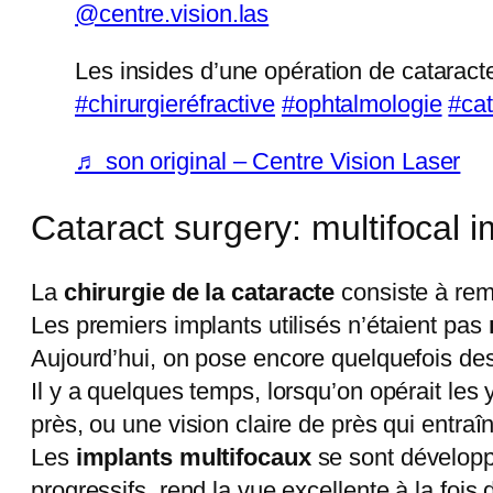
@centre.vision.las
Les insides d’une opération de cataracte
#chirurgieréfractive
#ophtalmologie
#cat
♬ son original – Centre Vision Laser
Cataract surgery: multifocal 
La
chirurgie de la cataracte
consiste à rem
Les premiers implants utilisés n’étaient pas
Aujourd’hui, on pose encore quelquefois des 
Il y a quelques temps, lorsqu’on opérait les ye
près, ou une vision claire de près qui entraî
Les
implants multifocaux
se sont développé
progressifs, rend la vue excellente à la fois 